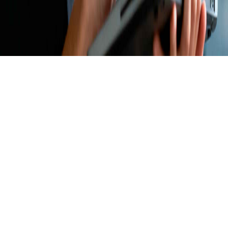
16:9 · 480p
Seedance 2.0 · 5s